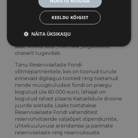
NÕUSTU KÕIGIGA
riigikaitsesse, sh reservväelaste väljaõppesse,
varustusse ning ka sidususe
KEELDU KÕIGIST
suurendamisse,“ sõnas Riigikaitse
Edendamise sihtasutuse juhataja Mait Palts
ning lisas, et esimeste droonide üleandmine
NÄITA ÜKSIKASJU
on näide sellest, et ka väikestest panustest
saab kokku suur, mis meie julgeolekut
otseselt tugevdab.
Tänu Reservväelaste Fondi
võtmepartneritele, kes on toonud turule
erinevaid digilaigus tooteid ning toetanud
nende müügituludest fondi on praegu
kogutud üle 60 000 euro, lähiajal on
kogutud rahast plaanis Kaitseliidule droone
juurde soetada. Lisaks toetatakse
Reservväelaste Fondi vahenditest
reservohvitseride väljaõpet stipendiumite,
ühtekuuluvuse arendamise ja parimate
reservväelaste ning reservüksuste