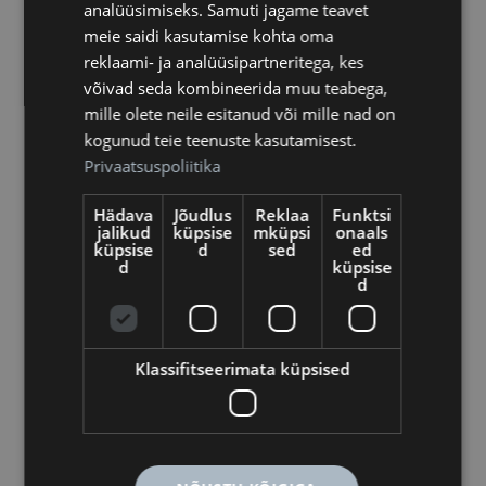
analüüsimiseks. Samuti jagame teavet
kindralmajor Ilmar Tamm.
meie saidi kasutamise kohta oma
Kokku soetatakse Reservväelaste Fondi seni
reklaami- ja analüüsipartneritega, kes
laekunud annetustest Kaitseliidule neli
võivad seda kombineerida muu teabega,
termokaameraga luuredrooni DJI Mavic3 ja
mille olete neile esitanud või mille nad on
20 ründedrooni Quadix Stellar. Lisaks
kogunud teie teenuste kasutamisest.
soetatakse vajalikud juht- ja maajaama
Privaatsuspoliitika
süsteemid, akud ning litsentsid seadmete
kasutamiseks. Kogu varustuse väärtuseks
Hädava
Jõudlus
Reklaa
Funktsi
48 000 eurot. Lähiajal on kavas droone
jalikud
küpsise
mküpsi
onaals
küpsise
d
sed
ed
lisaks soetada vastavalt fondile laekunud
d
küpsise
annetustele.
d
„Erinevad Eesti ettevõtted on loonud
võimaluse igal kodanikul anda oma väike,
aga oluline panus riigikaitsesse, tarbides
Klassifitseerimata küpsised
erinevaid digilaigus tooteid, või liitudes
näiteks Coop Panga kaardiväe
programmiga. Läbi reservväelaste fondi ja
Riigikaitse Edendamise Sihtasutuse saame
üheskoos panustada laiapõhjaliselt