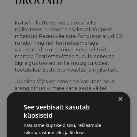
Kaitseliit kätte esimesed sõjaliseks
riigikaitseks ja droonialaseks väljaõppeks
mõeldud Reservväelaste Fondi soetatud 20
ründe- ning neli termokaameraga
varustatud luuredrooni. Kevadel tõid
mitmed Eesti ettevõtted turule erinevad
digilaigus tooted, mille müügituludest
toetatakse Eesti reservväelasi ja riigikaitset.
„Ukraina sõjas on droonide kasutamine ja
areng olnud viimase kahe aasta vältel
hüppeline ning see jätkub. Ma olen tänulik
×
Eesti inimestele ja ettevõtjatele, kes on
See veebisait kasutab
toetanud Reservväelaste Fondi, mille
küpsiseid
kaudu soetatud droonidega saame
laiendada droonialast väljaõpet ja tõsta
Kasutame küpsiseid sisu, reklaamide
oskusi Kaitseliidus nii reservväelastele kui ka
isikupärastamiseks ja liikluse
kaitseliitlastele,“ ütles Kaitseliidu ülem