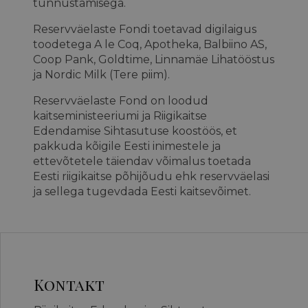
tunnustamisega.
Reservväelaste Fondi toetavad digilaigus
toodetega A le Coq, Apotheka, Balbiino AS,
Coop Pank, Goldtime, Linnamäe Lihatööstus
ja Nordic Milk (Tere piim).
Reservväelaste Fond on loodud
kaitseministeeriumi ja Riigikaitse
Edendamise Sihtasutuse koostöös, et
pakkuda kõigile Eesti inimestele ja
ettevõtetele täiendav võimalus toetada
Eesti riigikaitse põhijõudu ehk reservväelasi
ja sellega tugevdada Eesti kaitsevõimet.
Kontakt