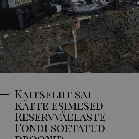
Kaitseliit sai
kätte esimesed
Reservväelaste
Fondi soetatud
droonid