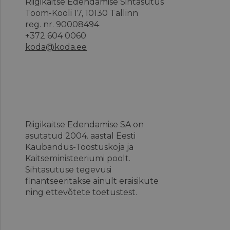
Riigikaitse Edendamise Sihtasutus
Toom-Kooli 17, 10130 Tallinn
reg. nr. 90008494
+372 604 0060
koda@koda.ee
Riigikaitse Edendamise SA on
asutatud 2004. aastal Eesti
Kaubandus-Tööstuskoja ja
Kaitseministeeriumi poolt.
Sihtasutuse tegevusi
finantseeritakse ainult eraisikute
ning ettevõtete toetustest.