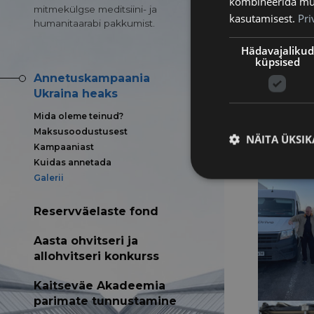
kombineerida muu 
mitmekülgse meditsiini- ja
kasutamisest.
Pri
humanitaarabi pakkumist.
Hädavajalikud
küpsised
Annetuskampaania
Ukraina heaks
Mida oleme teinud?
Maksusoodustusest
NÄITA ÜKSIK
Kampaaniast
Kuidas annetada
Galerii
Reservväelaste fond
Aasta ohvitseri ja
allohvitseri konkurss
Kaitseväe Akadeemia
parimate tunnustamine