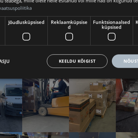
meie
youtube kanalil
teabega, mille olete neile esitanud või mille nad on kogunud te
vaatsuspoliitika
Jõudlusküpsised
Reklaamküpsise
Funktsionaalsed
K
d
küpsised
ASJU
KEELDU KÕIGIST
NÕUST