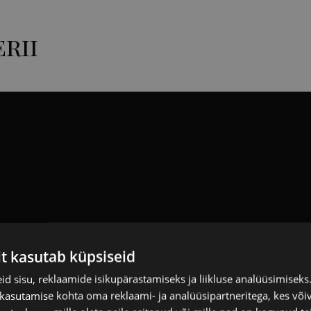
rii
it kasutab küpsiseid
d sisu, reklaamide isikupärastamiseks ja liikluse analüüsimisek
 kasutamise kohta oma reklaami- ja analüüsipartneritega, kes või
Vaata kõiki tänuvideoid