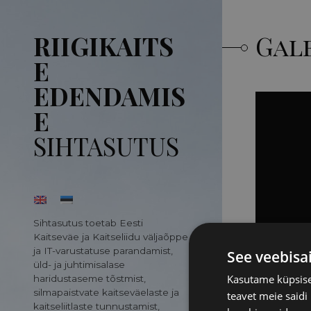
RIIGIKAITS
Gale
E
EDENDAMIS
E
SIHTASUTUS
Sihtasutus toetab Eesti
Kaitseväe ja Kaitseliidu väljaõppe
ja IT-varustatuse parandamist,
See veebisa
üld- ja juhtimisalase
Kasutame küpsisei
haridustaseme tõstmist,
silmapaistvate kaitseväelaste ja
teavet meie saidi
kaitseliitlaste tunnustamist,