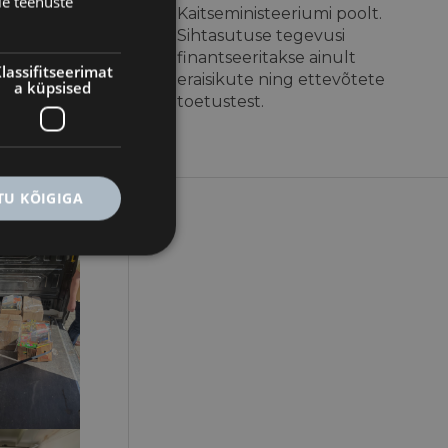
ie teenuste
Kaitseministeeriumi poolt.
Sihtasutuse tegevusi
finantseeritakse ainult
lassifitseerimat
eraisikute ning ettevõtete
a küpsised
toetustest.
U KÕIGIGA