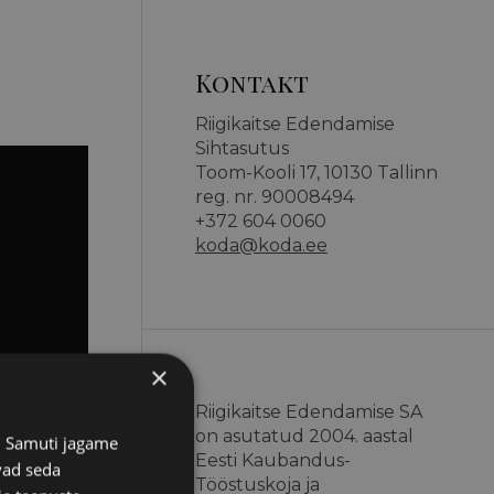
Kontakt
Riigikaitse Edendamise
Sihtasutus
Toom-Kooli 17, 10130 Tallinn
reg. nr. 90008494
+372 604 0060
koda@koda.ee
×
Riigikaitse Edendamise SA
on asutatud 2004. aastal
s. Samuti jagame
Eesti Kaubandus-
vad seda
Tööstuskoja ja