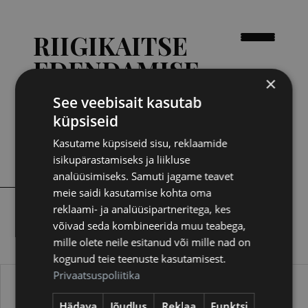
RIIGIKAITSE
EDENDAMISE
×
SIHTASUTUS
See veebisait kasutab
küpsiseid
Kasutame küpsiseid sisu, reklaamide
isikupärastamiseks ja liikluse
analüüsimiseks. Samuti jagame teavet
Tunnustused
meie saidi kasutamise kohta oma
reklaami- ja analüüsipartneritega, kes
võivad seda kombineerida muu teabega,
mille olete neile esitanud või mille nad on
kogunud teie teenuste kasutamisest.
Privaatsuspoliitika
Hädava
Jõudlus
Reklaa
Funktsi